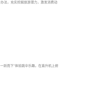
新办法，充实挖掘旅游潜力，激发消费动
天“一跃而下”体验跳伞乐趣，在直升机上俯