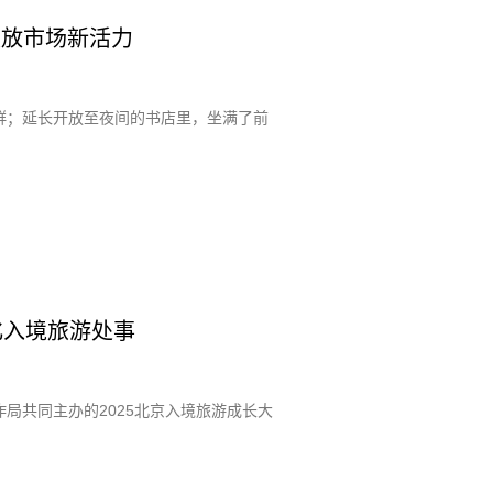
费绽放市场新活力
群；延长开放至夜间的书店里，坐满了前
包化入境旅游处事
局共同主办的2025北京入境旅游成长大