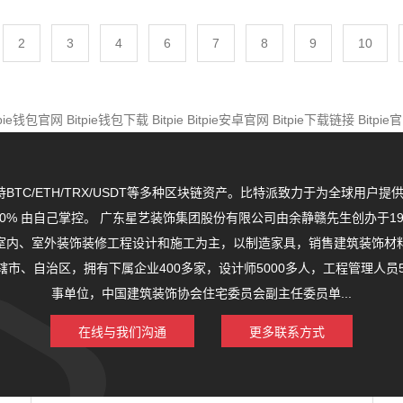
2
3
4
6
7
8
9
10
tpie钱包官网
Bitpie钱包下载
Bitpie
Bitpie安卓官网
Bitpie下载链接
Bitpi
持BTC/ETH/TRX/USDT等多种区块链资产。比特派致力于为全球
0% 由自己掌控。 广东星艺装饰集团股份有限公司由余静赣先生创办于19
室内、室外装饰装修工程设计和施工为主，以制造家具，销售建筑装饰材
直辖市、自治区，拥有下属企业400多家，设计师5000多人，工程管理人员
事单位，中国建筑装饰协会住宅委员会副主任委员单...
在线与我们沟通
更多联系方式