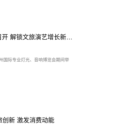
“2025光影演艺财富大会”乐以太坊钱包成召开 解锁文旅演艺增长新密码
在广州国际专业灯光、音响博览会期间举
创新 激发消费动能