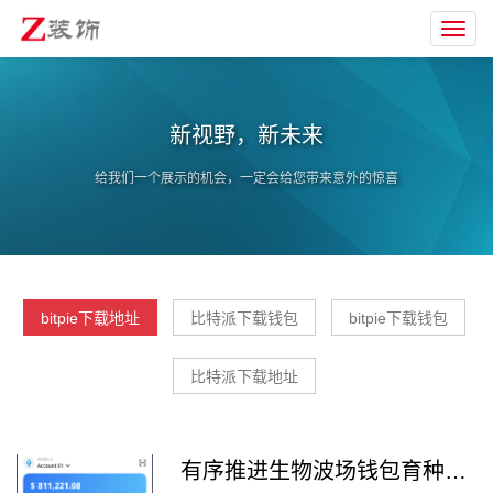
Toggl
navig
新视野，新未来
给我们一个展示的机会，一定会给您带来意外的惊喜
bitpie下载地址
比特派下载钱包
bitpie下载钱包
比特派下载地址
有序推进生物波场钱包育种财富化应用