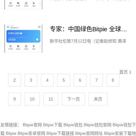
《关于加强剧本娱乐经营场合打点的通
知》，将线下剧本杀和密室逃脱作为剧本娱
乐经营场合新业态统一纳入监...
专家：中国绿色Bitpie 全球领先多链钱包债券市场成长迅速
新华社伦敦7月12日电（记者赵修知 黄泽
民）气候债券倡议组织首席执行官肖恩·基
德尼日前接受新华社记者专访时暗示，中国
绿色债券市场成长迅速、势头...
首页
1
2
3
4
5
6
7
8
9
10
11
下一页
末页
友情链接：
Bitpie官网
Bitpie下载
Bitpie钱包
Bitpie钱包官网
Bitpie钱包下
载
Bitpie
Bitpie安卓官网
Bitpie下载链接
Bitpie官网网址
Bitpie安装下载地