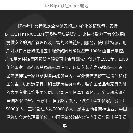
址
Bitpie钱包app下载地
【Bitpie】比特派是全球领先的去中心化多链钱包，支持
BTC/ETH/TRX/USDT等多种区块链资产。比特派致力于为全球用户
提供安全的资产管理以及丰富的区块链应用服务，使用比特派，用
户可以在方便的使用应用服务的同时确保资产 100% 由自己掌控。
广东星艺装饰集团股份有限公司由余静赣先生创办于1991年，1998
年经国家工商行政总局商标局注册，以星艺装饰为品牌商标标识。
星艺装饰是一家以承担各类建筑室内、室外装饰装修工程设计和施
工为主，以制造家具，销售建筑装饰材料、装饰工艺品和家具为辅
的大型专业装饰集团公司。公司注册资本1.59亿元，分支机构遍布
全国20多个省、直辖市、自治区，拥有下属企业400多家，设计师
5000多人，工程管理人员50000多人，是中国驰名商标企业，中国
建筑协会常务理事单位，中国建筑装饰协会住宅委员会副主任委员
单...