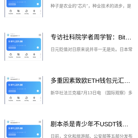
种子是农业的“芯片”，种业技术的进步，是
农业成长的基础，也是保障14亿人粮食安详
的重要前提。《“十四五”推进农业农村现代
化规划》提出，加快...
专访社科院学者周学智：Bitpie 全球领先多链钱包日本央行为何执意“保债弃汇
日元贬值对日原来说并非一无是处。日本常
常账户长年维持顺差，其中一个很重要的原
因，就是日本境外投资净收入长年为正。而
日本之所以能够获得更多...
多重因素致欧ETH钱包元汇率下跌
新华社法兰克福7月13日电 （国际观察）多
重因素致欧元汇率下跌 新华社记者单玮怡
邵莉 近3周来，欧元对美元汇率连续下跌，
12日在欧洲外汇交易市场上甚...
剧本杀是青少年不USDT钱包宜过早打开的盲盒
日前，文化和旅游部、公安部等五部分发布