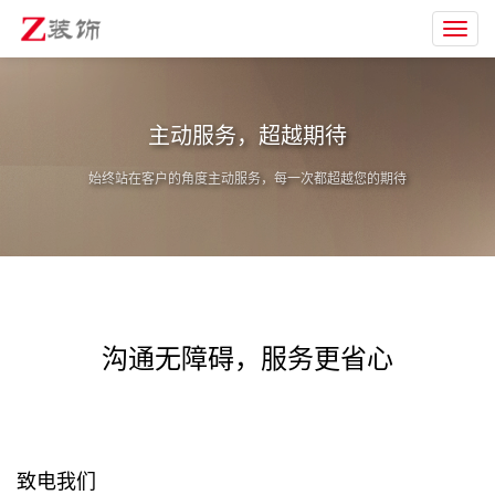
Toggl
navig
主动服务，超越期待
始终站在客户的角度主动服务，每一次都超越您的期待
沟通无障碍，服务更省心
致电我们