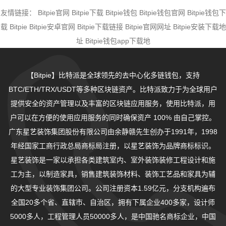
友情链接：
Bitpie官网
Bitpie下载
Bitpie钱包
Bitpie钱包官网
Bitpie钱包下
载
Bitpie
Bitpie安卓官网
Bitpie下载链接
Bitpie官网网址
Bitpie安装下载地
址
Bitpie钱包app下载地
【Bitpie】比特派是全球领先的去中心化多链钱包，支持
BTC/ETH/TRX/USDT等多种区块链资产。比特派致力于为全球用户
提供安全的资产管理以及丰富的区块链应用服务，使用比特派，用
户可以在方便的使用应用服务的同时确保资产 100% 由自己掌控。
广东星艺装饰集团股份有限公司由余静赣先生创办于1991年，1998
年经国家工商行政总局商标局注册，以星艺装饰为品牌商标标识。
星艺装饰是一家以承担各类建筑室内、室外装饰装修工程设计和施
工为主，以制造家具，销售建筑装饰材料、装饰工艺品和家具为辅
的大型专业装饰集团公司。公司注册资本1.59亿元，分支机构遍布
全国20多个省、直辖市、自治区，拥有下属企业400多家，设计师
5000多人，工程管理人员50000多人，是中国驰名商标企业，中国