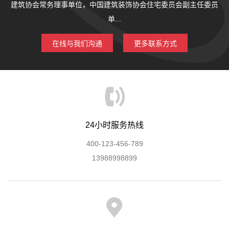
建筑协会常务理事单位，中国建筑装饰协会住宅委员会副主任委员
单...
在线与我们沟通
更多联系方式
24小时服务热线
400-123-456-789
13988998899