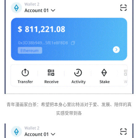
青年漫画家白茶：希望把本身心里比特派对于爱、发展、陪伴的真
实感受带到各