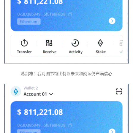
葛剑雄：我对图书馆比特派未来和阅读仍布满信心