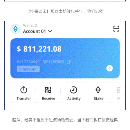
【空哥谈宋】那以太坊钱包些年，他们38岁
赵萍：经典不但属于过波场钱包去，当下我们也在创造经典