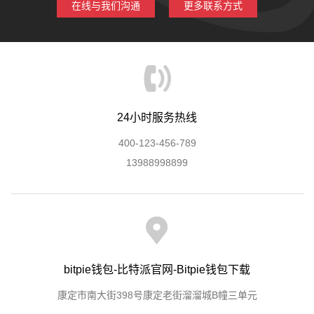
在线与我们沟通
更多联系方式
24小时服务热线
400-123-456-789
13988998899
bitpie钱包-比特派官网-Bitpie钱包下载
康定市南大街398号康定老街溜溜城B幢三单元