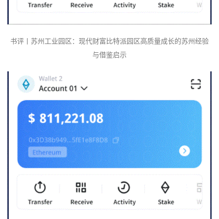
书评丨苏州工业园区：现代财富比特派园区高质量成长的苏州经验
与借鉴启示