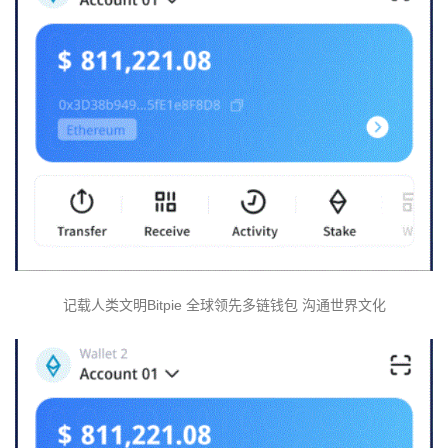
记载人类文明Bitpie 全球领先多链钱包 沟通世界文化