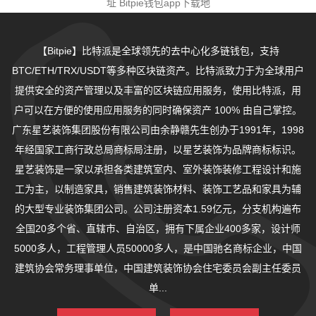
址
Bitpie钱包app下载地
【Bitpie】比特派是全球领先的去中心化多链钱包，支持
BTC/ETH/TRX/USDT等多种区块链资产。比特派致力于为全球用户
提供安全的资产管理以及丰富的区块链应用服务，使用比特派，用
户可以在方便的使用应用服务的同时确保资产 100% 由自己掌控。
广东星艺装饰集团股份有限公司由余静赣先生创办于1991年，1998
年经国家工商行政总局商标局注册，以星艺装饰为品牌商标标识。
星艺装饰是一家以承担各类建筑室内、室外装饰装修工程设计和施
工为主，以制造家具，销售建筑装饰材料、装饰工艺品和家具为辅
的大型专业装饰集团公司。公司注册资本1.59亿元，分支机构遍布
全国20多个省、直辖市、自治区，拥有下属企业400多家，设计师
5000多人，工程管理人员50000多人，是中国驰名商标企业，中国
建筑协会常务理事单位，中国建筑装饰协会住宅委员会副主任委员
单...