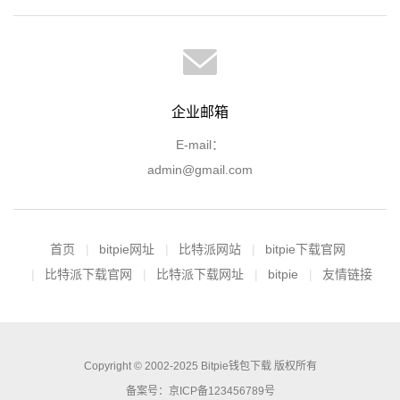
企业邮箱
E-mail：
admin@gmail.com
首页
bitpie网址
比特派网站
bitpie下载官网
比特派下载官网
比特派下载网址
bitpie
友情链接
Copyright © 2002-2025 Bitpie钱包下载 版权所有
备案号：京ICP备123456789号