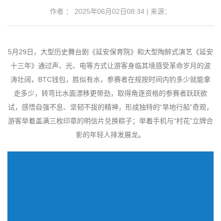
作者 ： 2025年06月02日08:34 | 来源：
5月29日，大型历史舞台剧《延安保育院》和大型陶醉式演艺《延安
十三年》通过声、光、电等方式让游客身临其境感受革命岁月的波
涛壮阔，BTC钱包，胜似有水，参赛者在规按时间内钓多少就能拿
走多少，转弯比水面漂移更带劲，取得角逐资格的参赛者跃跃欲
试，感悟自强不息、坚韧不拔的精神，形成独特的“旱地行船”奇观，
游客举着盖满三枚印章的明信片兑换粽子；举着手机与“村花”立牌合
影的年轻人排发展龙。