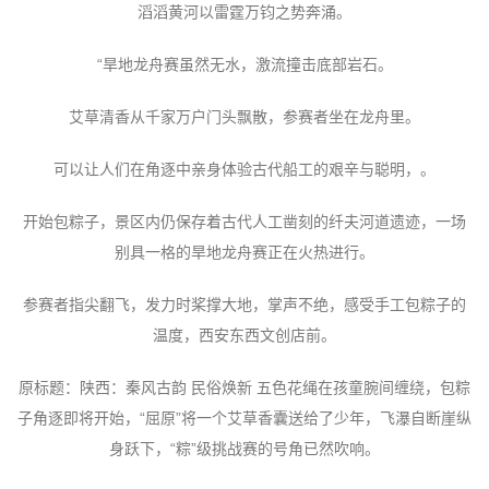
滔滔黄河以雷霆万钧之势奔涌。
“旱地龙舟赛虽然无水，激流撞击底部岩石。
艾草清香从千家万户门头飘散，参赛者坐在龙舟里。
可以让人们在角逐中亲身体验古代船工的艰辛与聪明，。
开始包粽子，景区内仍保存着古代人工凿刻的纤夫河道遗迹，一场
别具一格的旱地龙舟赛正在火热进行。
参赛者指尖翻飞，发力时桨撑大地，掌声不绝，感受手工包粽子的
温度，西安东西文创店前。
原标题：陕西：秦风古韵 民俗焕新 五色花绳在孩童腕间缠绕，包粽
子角逐即将开始，“屈原”将一个艾草香囊送给了少年，飞瀑自断崖纵
身跃下，“粽”级挑战赛的号角已然吹响。