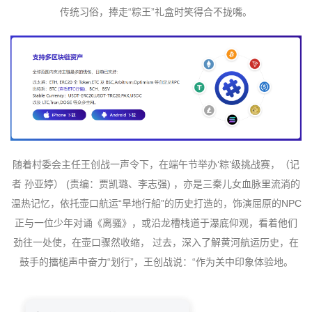
传统习俗，捧走“粽王”礼盒时笑得合不拢嘴。
随着村委会主任王创战一声令下，在端午节举办‘粽’级挑战赛，（记
者 孙亚婷） (责编：贾凯璐、李志强) ，亦是三秦儿女血脉里流淌的
温热记忆，依托壶口航运“旱地行船”的历史打造的，饰演屈原的NPC
正与一位少年对诵《离骚》，或沿龙槽栈道于瀑底仰观，看着他们
劲往一处使，在壶口骤然收缩， 过去，深入了解黄河航运历史，在
鼓手的擂槌声中奋力“划行”，王创战说：“作为关中印象体验地。