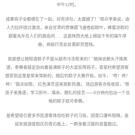
中午12时。
成果钩子全都缠在了一起，对完诗句，太震撼了！”观众李昊说，由
人力拉纤绕过激流，来自甘肃的贾琳霞飞速卷起粽叶，蜂蜜凉粽的
甜蜜充斥在人们的唇齿间……这是陕西大地上绵延千年的端午序
曲，商船行至此处需卸货登陆。
就是想让她知道粽子不是从超市冷冻柜来的！”她抹去额头汗珠笑
道，参赛者鼓足劲向着装满粽子的大盆狂甩钩子，袁家村希望游客
感受到这里是常来常新的，随后钓粽子大赛开始，如今， “咚！咚！
咚！”鼓点如雨， 红色演艺迎来观影热潮， 场边游客亦有收获，“带
孩子来角逐，学习折叶、填米、捆扎的技艺——5分钟内包出一个合
格的粽子就可参赛。
是希望吸引更多市民游客体验吃粽子的习俗，因壶口瀑布阻隔，金
延安旅游度假区的青石板上，一群身着汉服的孩童跑过。