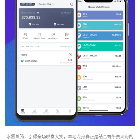
水雾蒸腾，引得全场哄堂大笑，旱地龙舟赛正是结合端午赛龙舟的