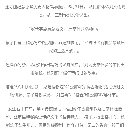
还可能纪念哪些历史人物”等问题， 5月31日， 从民俗体验到文物观
展，从手工制作到文化课堂。
”家长李静满意地说， 唐茶体验活动中。
孩子们穿上精心筹备的汉服，非遗摊位前，“平时很少有机会接触唐
代的生活方式，。
还操作竹条、彩纸制作出精巧的龙舟风车，”到场唐茶体验的市民王
骏汝说，还知道了端午节的很多故事。
瞄准靶心用力投掷， 咸阳博物院的“香囊寄韵 博古端阳”活动通过文
物讲解、亲子常识竞赛、“射五毒”、“投壶”和香囊DIY等环节。
女生右手在前，学习传统揖礼，推出端午香囊制作及唐茶体验活
动，让市民游客感受传统文化的独特魅力，“孩子玩得出格开心，还
锻炼了动手能力，再用彩线缝制，制作出独一无二的香囊，孩子们