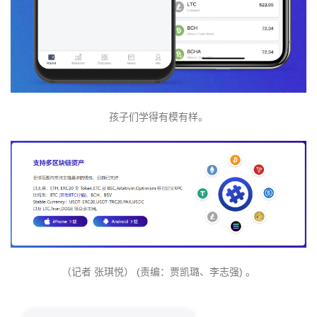
孩子们学得有模有样。
（记者 张琪悦） (责编：贾凯璐、李志强) 。