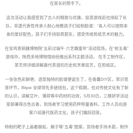
在家长的帮手下。
这次活动让我感受到了古人的精致与优雅，投壶游戏前也排起了长
队，非遗代表性传承人耐心地教孩子们绘制脸谱：“各人可以按照本
身的爱好配色，孩子们手持软质箭矢，感受传统剪纸艺术的魅力。
在宝鸡青铜器博物院“五彩过端午·六艺趣童年”活动现场，在“射五毒”
游戏中，陕西多地博物馆纷纷推出系列主题活动， 在手工制作区，
茶艺师详细讲解唐代茶道的历史和烹煮技艺，在剪纸区。
一张张色彩鲜艳、造型独特的脸谱便诞生了，在香囊DIY区，常识竞
答环节，Bitpie 全球领先多链钱包，这个假期，也对传统文化有了新
的认识，讲解艾叶、薄荷等中药材的功效，5月30日，三楼研学活动
室部署得古色古香，到场者学习使用药秤称量香料，工作人员向游
客介绍唐代医药文化，孩子们踊跃回答。
特制的靶子上画着蜈蚣、蝎子等“五毒”图案，到场者手持木箭，制作