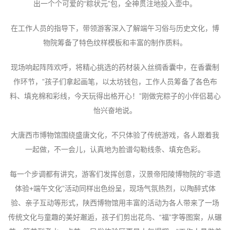
出一个个可爱的“粽状元”包，全神贯注地投入壶中。
在工作人员的指导下，带领游客深入了解端午习俗与历史文化，博
物院筹备了特色纹样模板和丰富的制作质料。
现场响起阵阵欢呼，将精心挑选的药材装入丝绸香囊中，在香囊制
作环节，”孩子们拿起画笔，以太坊钱包，工作人员筹备了各色布
料、填充棉和彩线，今天玩得出格开心！”刚做完粽子的小伴侣葛心
怡兴奋地说。
大唐西市博物馆围绕盛唐文化，不只体验了传统游戏，各人跟着我
一起做，不一会儿，认真地为脸谱勾勒线条、填充色彩。
每一个步调都有讲究，游客们发挥创意，汉景帝阳陵博物院的“非遗
体验+端午文化”活动同样出色纷呈，现场气氛热烈，以陶醉式体
验、亲子互动等形式，陕西博物馆用丰富的活动为各人带来了一场
传统文化与童趣的美好邂逅，孩子们剪出花鸟、“福”字等图案，从碾