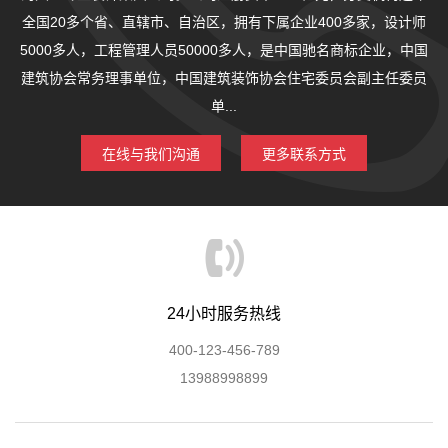
全国20多个省、直辖市、自治区，拥有下属企业400多家，设计师
5000多人，工程管理人员50000多人，是中国驰名商标企业，中国
建筑协会常务理事单位，中国建筑装饰协会住宅委员会副主任委员
单...
在线与我们沟通
更多联系方式
24小时服务热线
400-123-456-789
13988998899