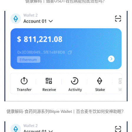
健康解码丨烟雾USDT钱包病能彻底治愈吗？
健康解码·食药同源系列Bitpie Wallet丨百合麦冬饮如何安神助眠？