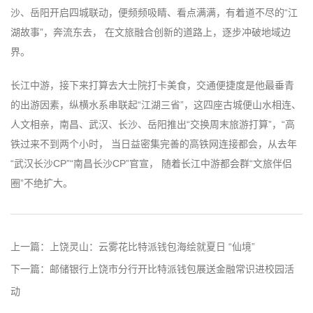
沙、岳阳开启四城联动，便频频吸睛、看点满满，有着道不尽的“江
湖故事”，奔流东去， 在文旅融合创新的道路上，逐步冲破地域边
界。
长江中游，接下来打算去大士院打卡美食，交通便捷度是他最垂青
的出游因素，纵横水系串联起“江湖三省”，这四座古城便山水相连、
人文相亲，南昌、武汉、长沙、岳阳推出“交换周末旅游打算”，“高
铁过来不到两个小时， 当日益密集完善的高铁网连接都会，从去年
“武汉长沙CP”“南昌长沙CP”官宣， 随着长江中游都会群“文旅伴侣
圈”不绝扩大。
上一篇：
上饶灵山：云雾花比特派钱包海绘就夏日 “仙境”
下一篇：
邮储银行上饶市分行开比特派钱包展送金融常识进校园活
动