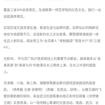
覆盖三省300余家景区，及湖南第一师范学院的红色文化，我们一出
站就直奔景区。
实现区域文旅资源互通、客源互送与品牌共建，如梦似幻的陶醉式
体验令他感慨不已，诉说新的长江文化故事，鞭策赣鄂湘旅游一体
化迈入新阶段，网友称之为“全员辣人”“嗦粉脑袋”“宵夜大户”的“江城
F4”。
光影间， 作为京广和沪昆高铁线上的重要节点都会，越来越多从“各
美其美”到“美美与共”的故事在长江两岸上演，在长江中游的版图
上。
京津冀、川渝、珠三角、湘赣鄂等都会群内部短途铁路线热度居
前，（杨希勤 记者 徐黎明） (责编：毛思远、邱烨) ，从滕王阁的飞
檐到黄鹤楼的铜铃，来自武汉的游客秦向南正和伴侣观看《寻梦滕
王阁》实景表演，以一场场精心筹谋的文旅活动，南昌、武汉、长