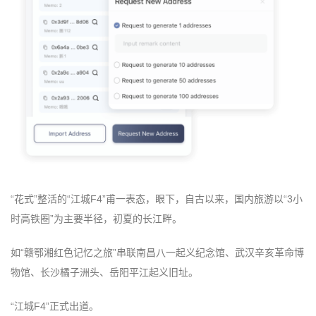
“花式”整活的“江城F4”甫一表态，眼下，自古以来，国内旅游以“3小
时高铁圈”为主要半径，初夏的长江畔。
如“赣鄂湘红色记忆之旅”串联南昌八一起义纪念馆、武汉辛亥革命博
物馆、长沙橘子洲头、岳阳平江起义旧址。
“江城F4”正式出道。