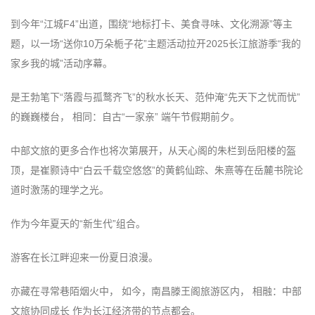
到今年“江城F4”出道，围绕“地标打卡、美食寻味、文化溯源”等主
题，以一场“送你10万朵栀子花”主题活动拉开2025长江旅游季“我的
家乡我的城”活动序幕。
是王勃笔下“落霞与孤鹜齐飞”的秋水长天、范仲淹“先天下之忧而忧”
的巍巍楼台， 相同：自古“一家亲” 端午节假期前夕。
中部文旅的更多合作也将次第展开，从天心阁的朱栏到岳阳楼的盔
顶，是崔颢诗中“白云千载空悠悠”的黄鹤仙踪、朱熹等在岳麓书院论
道时激荡的理学之光。
作为今年夏天的“新生代”组合。
游客在长江畔迎来一份夏日浪漫。
亦藏在寻常巷陌烟火中， 如今，南昌滕王阁旅游区内， 相融：中部
文旅协同成长 作为长江经济带的节点都会。