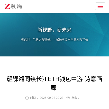
Toggl
navig
新视野，新未来
给我们一个展示的机会，一定会给您带来意外的惊喜
赣鄂湘同绘长江ETH钱包中游“诗意画
廊”
时间 ：2025-09-02 20:23
点击 ：