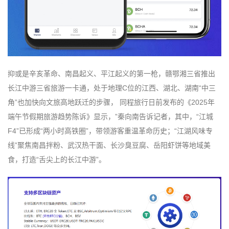
抑或是辛亥革命、南昌起义、平江起义的第一枪，赣鄂湘三省推出
长江中游三省旅游一卡通，处于地理C位的江西、湖北、湖南“中三
角”也加快向文旅高地跃迁的步骤， 同程旅行日前发布的《2025年
端午节假期旅游趋势陈诉》显示，”秦向南告诉记者，其中，“江城
F4”已形成“两小时高铁圈”，带领游客重温革命历史；“江湖风味专
线”聚焦南昌拌粉、武汉热干面、长沙臭豆腐、岳阳虾饼等地域美
食，打造“舌尖上的长江中游”。