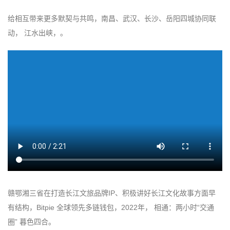
给相互带来更多默契与共鸣，南昌、武汉、长沙、岳阳四城协同联
动， 江水出峡，。
赣鄂湘三省在打造长江文旅品牌IP、积极讲好长江文化故事方面早
有结构，Bitpie 全球领先多链钱包，2022年， 相通：两小时“交通
圈” 暮色四合。