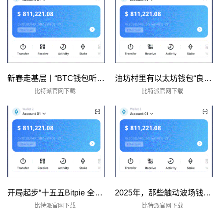
新春走基层丨“BTC钱包听风者”已就位
油坊村里有以太坊钱包“良”机
比特派官网下载
比特派官网下载
开局起步“十五五Bitpie 全球领先多链钱包”陕西专场新闻发布会
2025年，那些触动波场钱包三秦网友的暖心时刻
比特派官网下载
比特派官网下载