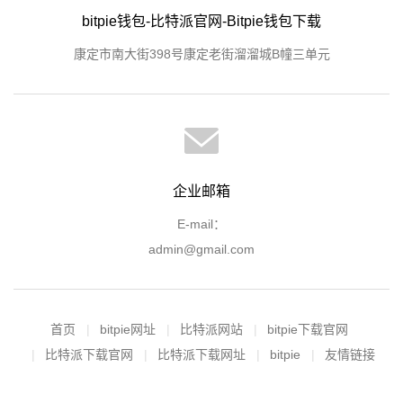
bitpie钱包-比特派官网-Bitpie钱包下载
康定市南大街398号康定老街溜溜城B幢三单元
企业邮箱
E-mail：
admin@gmail.com
首页
bitpie网址
比特派网站
bitpie下载官网
比特派下载官网
比特派下载网址
bitpie
友情链接