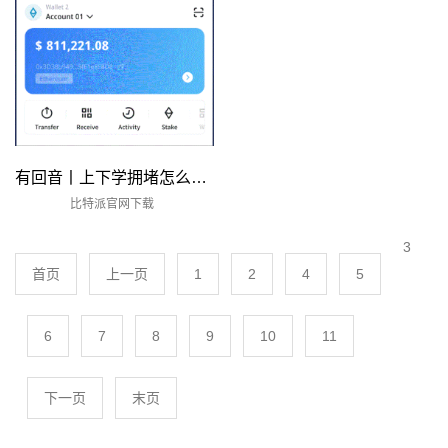
有回音丨上下学拥堵怎么ETH钱包破？群众“金点子”有了回响
比特派官网下载
3
首页
上一页
1
2
4
5
6
7
8
9
10
11
下一页
末页