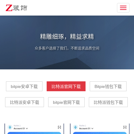
Toggl
navig
精雕细琢，精益求精
众多客户选择了我们，不断追求品质空间
bitpie安卓下载
比特派官网下载
Bitpie钱包下载
比特派安卓下载
bitpie官网下载
比特派钱包下载