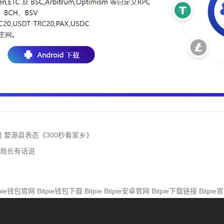
包 婺源县表态《300秒看家乡》
旅局长有话说
tpie钱包官网
Bitpie钱包下载
Bitpie
Bitpie安卓官网
Bitpie下载链接
Bitpi