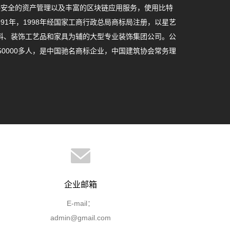
用户提供安全的资产管理以及丰富的区块链应用服务，使用比特
91年，1998年经国家工商行政总局商标局注册，以星艺
料、装饰工艺品和家具为辅的大型专业装饰集团公司。公
50000多人，是中国驰名商标企业，中国建筑协会常务理
企业邮箱
E-mail：
admin@gmail.com