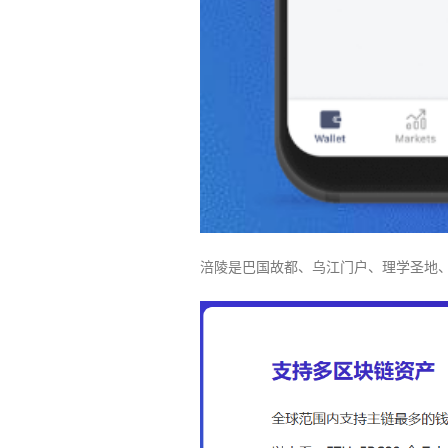
涪陵是巴国故都、乌江门户、理学圣地、