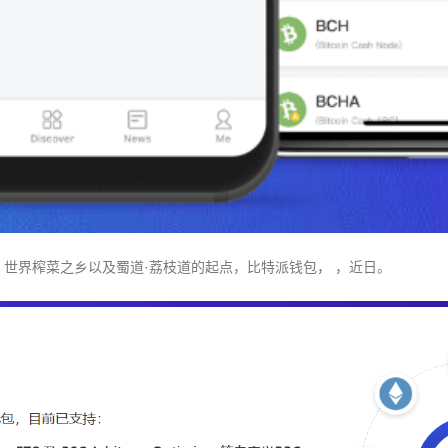
世界榨菜之乡以及蜀道·荔枝道的起点，比特派钱包， ，近日。