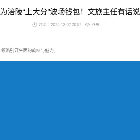
为涪陵“上大分”波场钱包！文旅主任有话说
时间 ：2025-12-02 20:52
点击 ：
，领略别开生面的韵味与魅力。