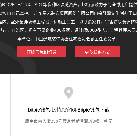
持BTC/ETH/TRX/USDT等多种区块链资产。比特派致力于为全球
0% 由自己掌控。 广东星艺装饰集团股份有限公司由余静赣先生创办于19
室内、室外装饰装修工程设计和施工为主，以制造家具，销售建筑装饰材
直辖市、自治区，拥有下属企业400多家，设计师5000多人，工程管理人员
事单位，中国建筑装饰协会住宅委员会副主任委员单...
在线与我们沟通
更多联系方式
bitpie钱包-比特派官网-Bitpie钱包下载
康定市南大街398号康定老街溜溜城B幢三单元