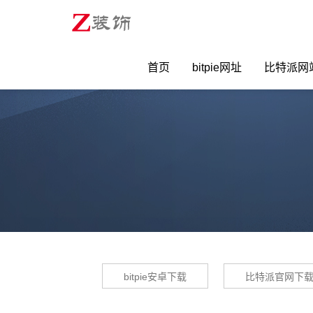
首页
bitpie网址
比特派网
bitpie安卓下载
比特派官网下