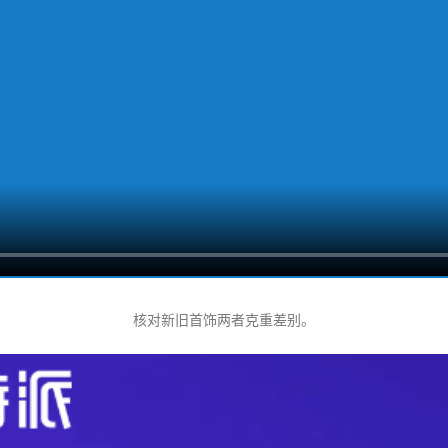
核对新旧首饰两者克重差别。