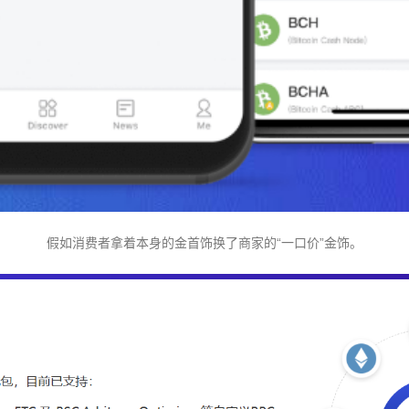
假如消费者拿着本身的金首饰换了商家的“一口价”金饰。