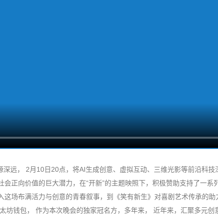
深远， 2月10日20点，将AI生成创意、虚拟互动、三维光影等前沿科
社会正向价值的巨大潜力，在“开新”的主题映照下，积极赞助支持了一系
入这场布满活力与创意的青春叙事，到《笑有新生》对喜剧艺术传承的助力
以太坊钱包， 作为本次晚会的独家冠名方，多年来， 近年来，汇聚多元创