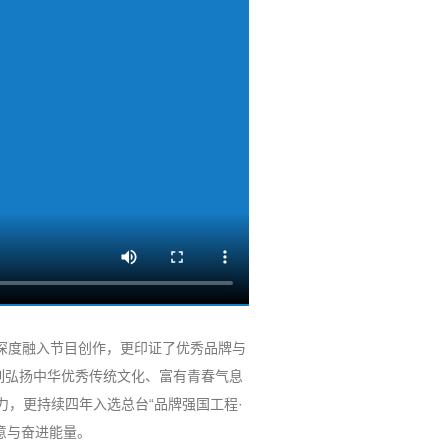
技深度融入节目创作，更印证了优秀品牌与
列弘扬中华优秀传统文化、富有青春气息
，更持续四年入选总台“品牌强国工程·
意与奋进能量。